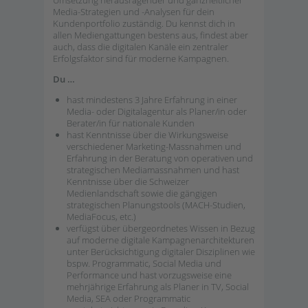
Umsetzung herausragender und ganzheitlicher
Media-Strategien und -Analysen für dein
Kundenportfolio zuständig. Du kennst dich in
allen Mediengattungen bestens aus, findest aber
auch, dass die digitalen Kanäle ein zentraler
Erfolgsfaktor sind für moderne Kampagnen.
Du …
hast mindestens 3 Jahre Erfahrung in einer
Media- oder Digitalagentur als Planer/in oder
Berater/in für nationale Kunden
hast Kenntnisse über die Wirkungsweise
verschiedener Marketing-Massnahmen und
Erfahrung in der Beratung von operativen und
strategischen Mediamassnahmen und hast
Kenntnisse über die Schweizer
Medienlandschaft sowie die gängigen
strategischen Planungstools (MACH-Studien,
MediaFocus, etc.)
verfügst über übergeordnetes Wissen in Bezug
auf moderne digitale Kampagnenarchitekturen
unter Berücksichtigung digitaler Disziplinen wie
bspw. Programmatic, Social Media und
Performance und hast vorzugsweise eine
mehrjährige Erfahrung als Planer in TV, Social
Media, SEA oder Programmatic