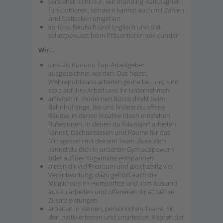
verstehst nicht nur, wie Branding-Kampagnen
funktionieren, sondern kannst auch mit Zahlen
und Statistiken umgehen
sprichst Deutsch und Englisch und bist
selbstbewusst beim Präsentieren vor Kunden
Wir...
sind als Kununu Top-Arbeitgeber
ausgezeichnet worden. Das heisst,
Webrepublicans arbeiten gerne bei uns, sind
stolz auf ihre Arbeit und ihr Unternehmen
arbeiten in modernen Büros direkt beim
Bahnhof Enge. Bei uns findest du offene
Räume, in denen kreative Ideen entstehen,
Ruhezonen, in denen du fokussiert arbeiten
kannst, Dachterrassen und Räume für das
Mittagessen mit deinem Team. Zusätzlich
kannst du dich in unserem Gym auspowern
oder auf der Yogamatte entspannen
bieten dir viel Freiraum und gleichzeitig viel
Verantwortung; dazu gehört auch die
Möglichkeit im Homeoffice und vom Ausland
aus zu arbeiten und offerieren dir attraktive
Zusatzleistungen
arbeiten in kleinen, persönlichen Teams mit
den motiviertesten und smartesten Köpfen der