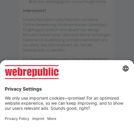
Branche und begegnen uns auf Augenhöhe
Interessiert?
Unsere Recruiterin Julia freut sich auf deine
Online-Bewerbung mit einem kurzen Lebenslauf.
Es geht ganz einfach und dauert nur wenige
Minuten! Neben einer Übersicht deiner bisherigen
Stationen in Ausbildung und Job interessiert uns
vor allem, was dich motiviert, ein Teil der
Webrepublic zu werden.
Für Personalvermittlungen: Diese Stelle besetzen
wir ohne Hilfe. Unaufgeforderte Bewerbungen
gelten als Direktbewerbungen
ONLINE BEWERBEN
Weitere Jobs ansehen